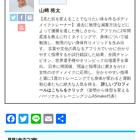
山﨑 将太
【見た目を変えることでなりたい体を作るボディ
メイクトレーナー】 過去に無理な減量方法などに
よって優勝を逃した悔しさから、アフリカに2年間
柔道を教えに行くタイミングで、身体について猛
勉強し、無理のない身体作りメソッドを生み出
す。 言葉や文化の異なるアフリカでいかに分かり
やすく指導するか試行錯誤した結果、全国チャン
ピオン、世界選手権やオリンピック出場選手を輩
出。 日本に帰国後、理論と指導法に磨きをかけ、
女性のボディメイクに応用し、分かりやすい指導
と週に1度のトレーニングでも身体が変わると運動
初心者たちに絶大な人気を得る。
詳しいプロフィ
ールはこちらをクリック
《姿勢から体型を変える
パーソナルトレーニングジムASmake代表》
Facebook
Twitter
Line
Email
共
有