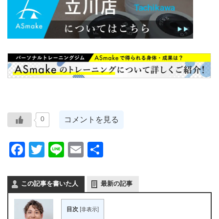
コメントを見る
0
Facebook
Twitter
Line
Email
共
有
この記事を書いた人
最新の記事
目次
[
非表示
]