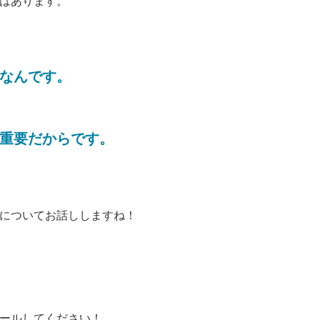
はあります。
なんです。
重要だからです。
についてお話ししますね！
ールしてください！