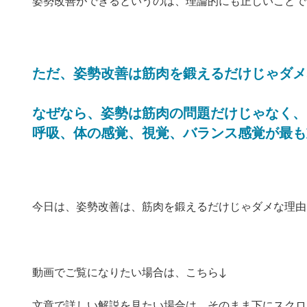
姿勢改善ができるというのは、理論的にも正しいことで
ただ、姿勢改善は筋肉を鍛えるだけじゃダメ
なぜなら、姿勢は筋肉の問題だけじゃなく、
呼吸、体の感覚、視覚、バランス感覚が最も
今日は、姿勢改善は、筋肉を鍛えるだけじゃダメな理由
動画でご覧になりたい場合は、こちら↓
文章で詳しい解説を見たい場合は、そのまま下にスクロ