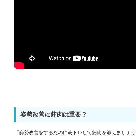
姿勢改善に筋肉は重要？
「姿勢改善をするために筋トレして筋肉を鍛えましょう