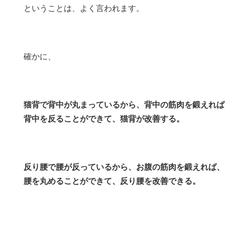
ということは、よく言われます。
確かに、
猫背で背中が丸まっているから、背中の筋肉を鍛えれば
背中を反ることができて、猫背が改善する。
反り腰で腰が反っているから、お腹の筋肉を鍛えれば、
腰を丸めることができて、反り腰を改善できる。