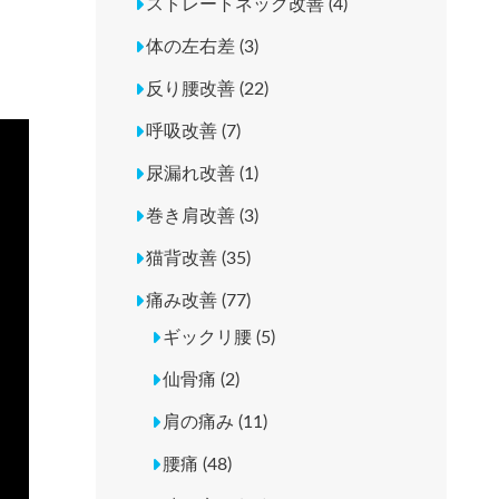
ストレートネック改善 (4)
体の左右差 (3)
反り腰改善 (22)
呼吸改善 (7)
尿漏れ改善 (1)
巻き肩改善 (3)
猫背改善 (35)
痛み改善 (77)
ギックリ腰 (5)
仙骨痛 (2)
肩の痛み (11)
腰痛 (48)