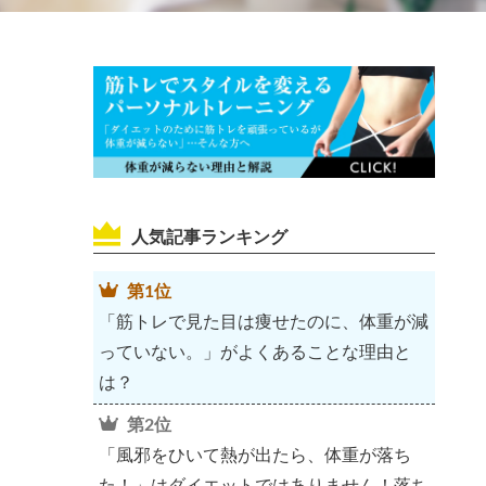
人気記事ランキング
第1位
「筋トレで見た目は痩せたのに、体重が減
っていない。」がよくあることな理由と
は？
第2位
「風邪をひいて熱が出たら、体重が落ち
た！」はダイエットではありません！落ち